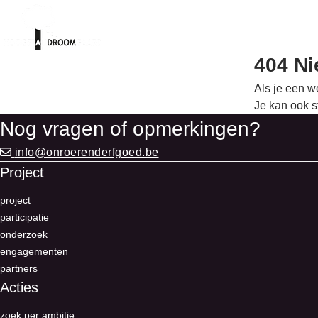
404 Ni
Als je een we
Je kan ook s
Nog vragen of opmerkingen?
info@onroerenderfgoed.be
Project
project
participatie
onderzoek
engagementen
partners
Acties
zoek per ambitie