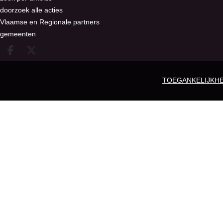
doorzoek alle acties
Vlaamse en Regionale partners
gemeenten
Deel op facebook
Deel op X
TOEGANKELIJKHE