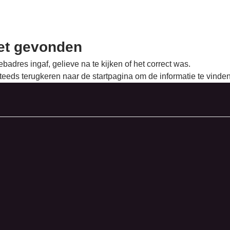
et gevonden
badres ingaf, gelieve na te kijken of het correct was.
teeds terugkeren naar de
startpagina
om de informatie te vinden 