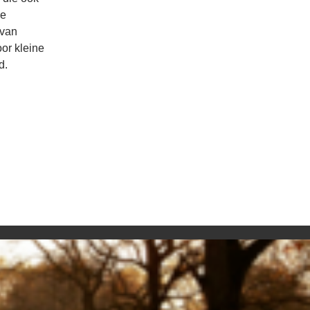
ie
 van
or kleine
d.