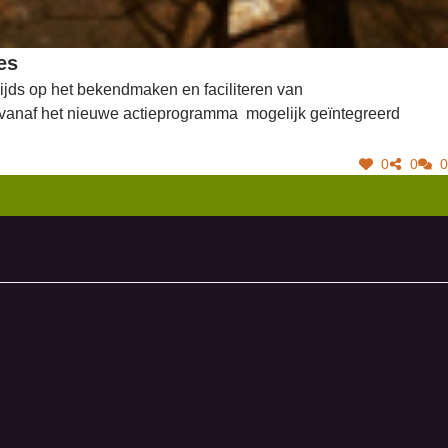
es
zijds op het bekendmaken en faciliteren van
kan vanaf het nieuwe actieprogramma mogelijk geïntegreerd
0
0
0