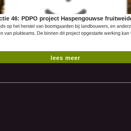
ctie 46: PDPO project Haspengouwse fruitweid
zijds op het herstel van boomgaarden bij landbouwers, en ander
ichten van plukteams. De binnen dit project opgestarte werking 
lees meer