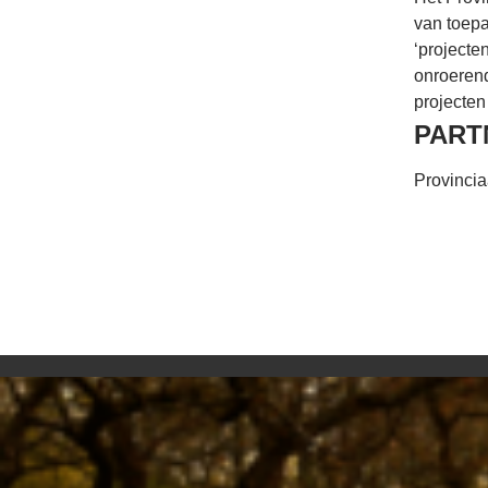
van toepa
‘projecte
onroerend
projecten
PART
Provincia