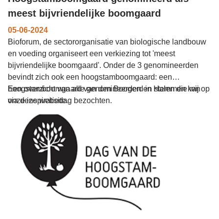
meest bijvriendelijke boomgaard
05-06-2024
Bioforum, de sectororganisatie van biologische landbouw
en voeding organiseert een verkiezing tot 'meest
bijvriendelijke boomgaard'. Onder de 3 genomineerden
bevindt zich ook een hoogstamboomgaard: een
hoogstamboomgaard van den Boogerd in Halen die wij op
Een overzicht van alle genomineerden en stemmen kan
onze inspiratiedag bezochten.
via deze website.