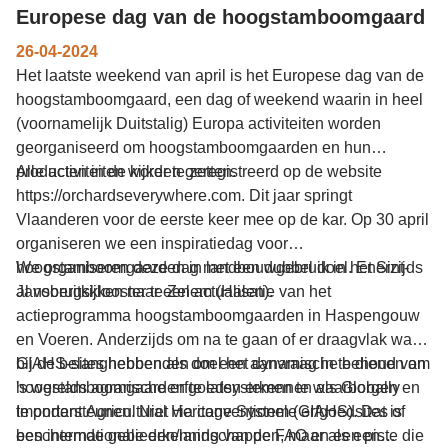
Europese dag van de hoogstamboomgaard
26-04-2024
Het laatste weekend van april is het Europese dag van de
hoogstamboomgaard, een dag of weekend waarin in heel
(voornamelijk Duitstalig) Europa activiteiten worden
georganiseerd om hoogstamboomgaarden en hun
producten in de kijker te zetten.
Alle activiteiten worden geregistreerd op de website
https://orchardseverywhere.com. Dit jaar springt
Vlaanderen voor de eerste keer mee op de kar. Op 30 april
organiseren we een inspiratiedag voor
hoogstamboomgaarden in landbouwgebruik in het Sint-
We organiseren deze dag met een dubbel doel. Enerzijds
Jansbergsklooster te Zelem (Halen).
al vooruitkijken naar een actualisatie van het
actieprogramma hoogstamboomgaarden in Haspengouw
en Voeren. Anderzijds om na te gaan of er draagvlak was
bij de belanghebbenden om een aanvraag in te dienen om
GIAHS-sites hebben als doel het dynamische behoud van
hoogstamboomgaarden te laten erkennen als Globally
's werelds agrarische erfgoedsystemen te waarborgen en
Important Agricultural Heritage System (GIAHS). Dat is
te ondersteunen. Niet via conventionele erfgoedsites of
een internationale erkenning van de FAO en een piste die
beschermde gebieden/landschappen, maar als een