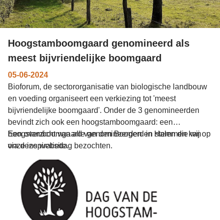
Hoogstamboomgaard genomineerd als
meest bijvriendelijke boomgaard
05-06-2024
Bioforum, de sectororganisatie van biologische landbouw
en voeding organiseert een verkiezing tot 'meest
bijvriendelijke boomgaard'. Onder de 3 genomineerden
bevindt zich ook een hoogstamboomgaard: een
hoogstamboomgaard van den Boogerd in Halen die wij op
Een overzicht van alle genomineerden en stemmen kan
onze inspiratiedag bezochten.
via deze website.