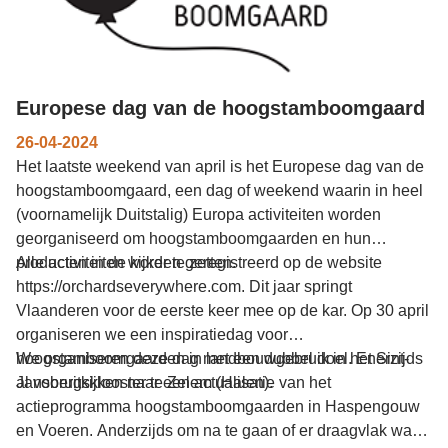
Europese dag van de hoogstamboomgaard
26-04-2024
Het laatste weekend van april is het Europese dag van de
hoogstamboomgaard, een dag of weekend waarin in heel
(voornamelijk Duitstalig) Europa activiteiten worden
georganiseerd om hoogstamboomgaarden en hun
producten in de kijker te zetten.
Alle activiteiten worden geregistreerd op de website
https://orchardseverywhere.com. Dit jaar springt
Vlaanderen voor de eerste keer mee op de kar. Op 30 april
organiseren we een inspiratiedag voor
hoogstamboomgaarden in landbouwgebruik in het Sint-
We organiseren deze dag met een dubbel doel. Enerzijds
Jansbergsklooster te Zelem (Halen).
al vooruitkijken naar een actualisatie van het
actieprogramma hoogstamboomgaarden in Haspengouw
en Voeren. Anderzijds om na te gaan of er draagvlak was