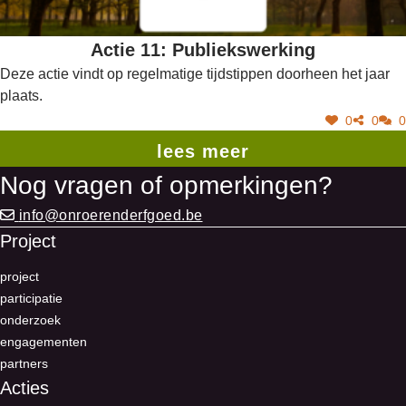
Actie 11: Publiekswerking
Deze actie vindt op regelmatige tijdstippen doorheen het jaar
plaats.
0
0
0
lees meer
Nog vragen of opmerkingen?
info@onroerenderfgoed.be
Project
project
participatie
onderzoek
engagementen
partners
Acties