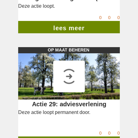
Deze actie loopt.
herstellen en beheren
0
0
0
lees meer
OP MAAT BEHEREN
Actie 29: adviesverlening
Deze actie loopt permanent door.
0
0
0