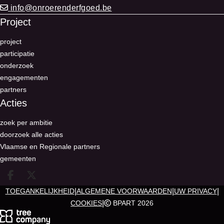
info@onroerenderfgoed.be
Project
project
participatie
onderzoek
engagementen
partners
Acties
zoek per ambitie
doorzoek alle acties
Vlaamse en Regionale partners
gemeenten
Deel op facebook
Deel op X
|
|
|
TOEGANKELIJKHEID
ALGEMENE VOORWAARDEN
UW PRIVACY
|
COOKIES
BPART 2026