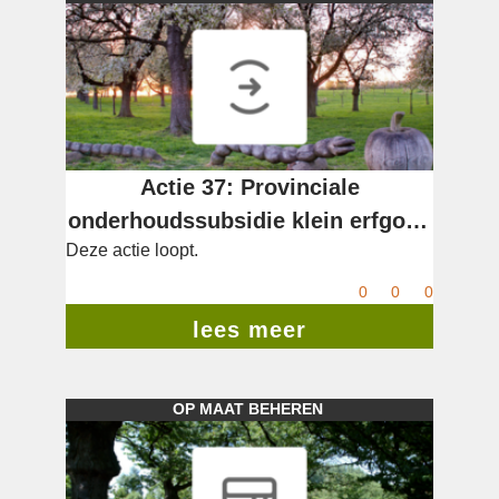
Actie 37: Provinciale
onderhoudssubsidie klein erfgoed
Deze actie loopt.
en ondersteuningsovereenkomst
soortenbeheer.
0
0
0
lees meer
OP MAAT BEHEREN