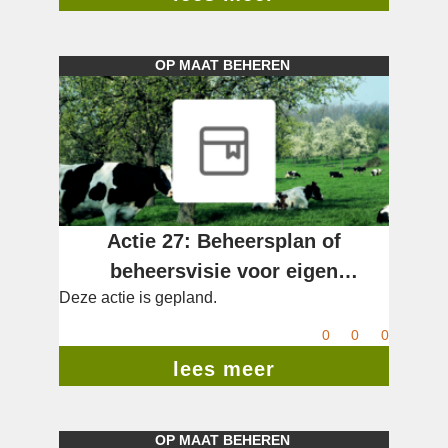
OP MAAT BEHEREN
Actie 27: Beheersplan of
beheersvisie voor eigen
Deze actie is gepland.
hoogstamboomgaarden opmaken
0
0
0
lees meer
OP MAAT BEHEREN