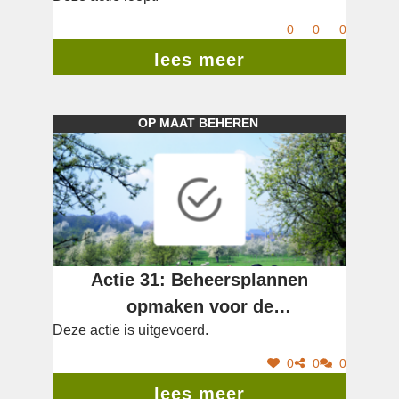
0
0
0
lees meer
OP MAAT BEHEREN
Actie 31: Beheersplannen
opmaken voor de
Deze actie is uitgevoerd.
cultuurhistorische landschappen
Kuttekoven en Abdij van Kolen
0
0
0
lees meer