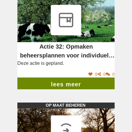
Actie 32: Opmaken
beheersplannen voor individuele
Deze actie is gepland.
hoogstamboomgaarden
0
0
0
lees meer
OP MAAT BEHEREN