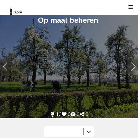
Kli
Op maat beheren
13
0
0
0