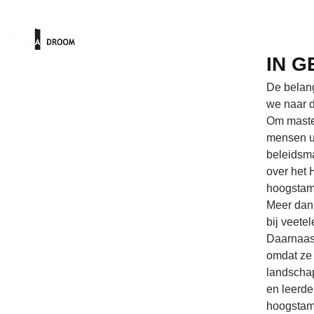
IN 
De belang
we naar d
Om master
mensen u
beleidsma
over het
hoogsta
Meer dan 
bij veet
Daarnaas
omdat ze 
landschap
en leerde
hoogstam