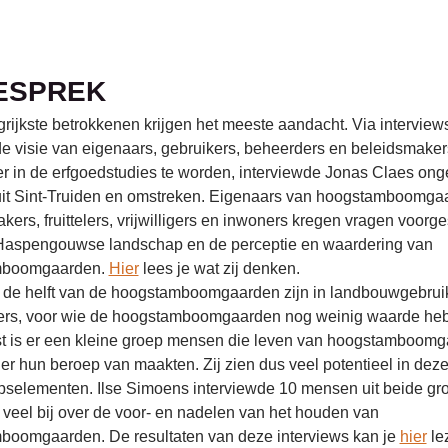
GESPREK
rijkste betrokkenen krijgen het meeste aandacht. Via interview
e visie van eigenaars, gebruikers, beheerders en beleidsmaker
 in de erfgoedstudies te worden, interviewde Jonas Claes on
it Sint-Truiden en omstreken. Eigenaars van hoogstamboomga
kers, fruittelers, vrijwilligers en inwoners kregen vragen voorg
 Haspengouwse landschap en de perceptie en waardering van
mboomgaarden.
Hier
lees je wat zij denken.
de helft van de hoogstamboomgaarden zijn in landbouwgebruik
elers, voor wie de hoogstamboomgaarden nog weinig waarde he
t is er een kleine groep mensen die leven van hoogstamboom
er hun beroep van maakten. Zij zien dus veel potentieel in dez
selementen. Ilse Simoens interviewde 10 mensen uit beide gr
 veel bij over de voor- en nadelen van het houden van
boomgaarden. De resultaten van deze interviews kan je
hier
le