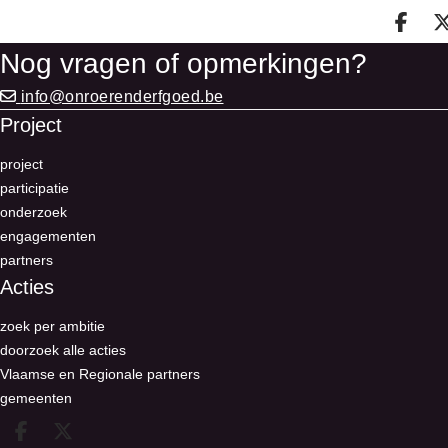
Deel
Nog vragen of opmerkingen?
info@onroerenderfgoed.be
Project
project
participatie
onderzoek
engagementen
partners
Acties
zoek per ambitie
doorzoek alle acties
Vlaamse en Regionale partners
gemeenten
Deel op facebook
Deel op X