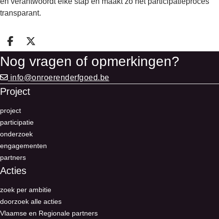
en verantwoordt elke stap en maakt zo het participatieproces
transparant.
Deel op facebook
Deel op X
Nog vragen of opmerkingen?
info@onroerenderfgoed.be
Project
project
participatie
onderzoek
engagementen
partners
Acties
zoek per ambitie
doorzoek alle acties
Vlaamse en Regionale partners