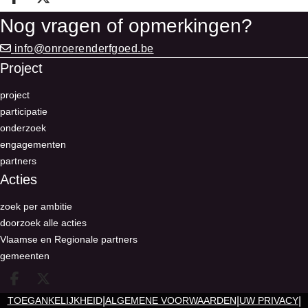
Deel op facebook
Deel op X
Nog vragen of opmerkingen?
info@onroerenderfgoed.be
Project
project
participatie
onderzoek
engagementen
partners
Acties
zoek per ambitie
doorzoek alle acties
Vlaamse en Regionale partners
gemeenten
Deel op facebook
Deel op X
|
|
|
TOEGANKELIJKHEID
ALGEMENE VOORWAARDEN
UW PRIVACY